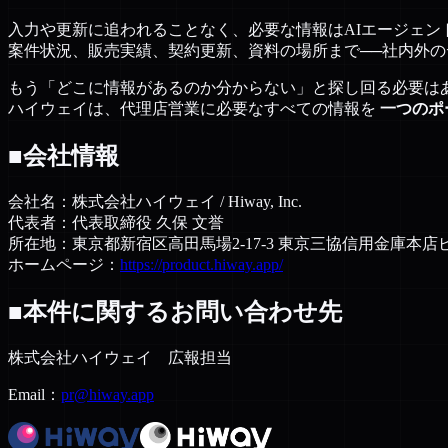
入力や更新に追われることなく、必要な情報はAIエージェン
案件状況、販売実績、契約更新、資料の場所まで──社内外
もう「どこに情報があるのか分からない」と探し回る必要は
ハイウェイは、代理店営業に必要なすべての情報を
一つのポー
■会社情報
会社名：株式会社ハイウェイ / Hiway, Inc.
代表者：代表取締役 久保 文誉
所在地：東京都新宿区高田馬場2-17-3 東京三協信用金庫本店ビル 
ホームページ：
https://product.hiway.app/
■本件に関するお問い合わせ先
株式会社ハイウェイ 広報担当
Email：
pr@hiway.app