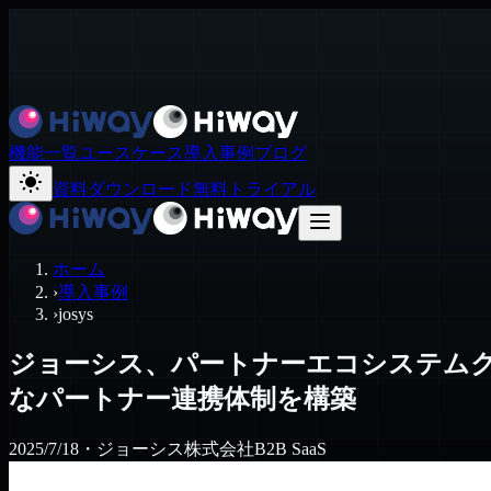
機能一覧
ユースケース
導入事例
ブログ
資料ダウンロード
無料トライアル
ホーム
›
導入事例
›
josys
ジョーシス、パートナーエコシステムクラ
なパートナー連携体制を構築
2025/7/18
・
ジョーシス株式会社
B2B SaaS