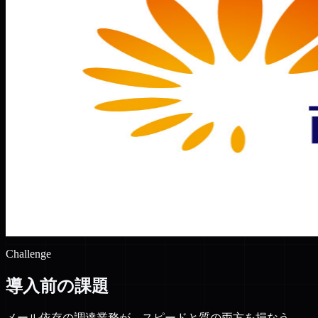
テムズ
ィクラウド
ルホールディングス
n
テムズ
ィクラウド
ルホールディングス
Challenge
導入前の課題
メール依存の調達業務が、スピードと質の両方を損なう。