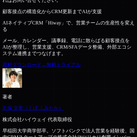
ればお問い合せください。
顧客接点の構造化からCRM更新までAIが支援
AIネイティブCRM「Hiway」で、営業チームの生産性を変え
る
メール、カレンダー、議事録、電話に散らばる顧客接点を
AIが整理し、営業支援、CRM/SFAデータ整備、外部エコシ
ステム連携までつなげます。
資料ダウンロード
→
無料トライアル
著者
久保 文誉（くぼ ふみたか）
株式会社ハイウェイ 代表取締役
早稲田大学商学部卒。ソフトバンクで法人営業を経験後、国