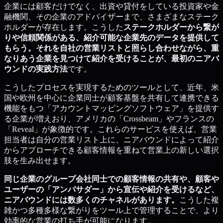
企業には顧客だけでなく、出資や貸付をしている投資家や金
融機関、その企業のアドバイザーまで、さまざまなステーク
ホルダーが存在します。こうした
ステークホルダーから繋が
りや信頼関係がある、紹介可能な企業先のデータを提供して
もらう。それを自社の営業リストと照らし合わせながら、重
なりあう企業を見つけて紹介を受けることが、最初のニアバ
ウンドの実践方法
です。
こうしたプロセスを実現するためのツールとして、近年、米
国や欧州を中心に企業同士が顧客基盤を共有して連携できる
機能をもつ「アカウントマッピングソフトウェア」を提供す
る企業が増えおり、アメリカの「Crossbeam」やフランスの
「Reveal」が象徴的です。これらのサービスを使えば、営業
担当者は自分の営業リスト上に、ニアバウンドによって紹介
からアプローチできる顧客情報を重ねて営業上の新しい選択
肢を生み出せます。
同じ企業のグループ会社同士での顧客情報の共有や、顧客や
ユーザーの「アンバサダー」から宣伝や紹介を受けるなど、
ニアバウンドには数多くのチャネルがあります。
こうした複
雑かつ多種多様な繋がりをツール上で管理することで、より
効率的な営業の打ち手が可能になります。