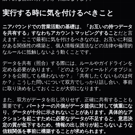
実行する時に気を付けるべきこと
ニアバウンドでの営業活動の基礎は、「お互いの持つデータ
を共有する」すなわちアカウントマッピングすること
だと言
えます。ここで最初に気を付けるべきなのは、お互いに利益
がある関係性の構築と、個人情報保護法などの法律や倫理的
なルールに抵触しないよう動くことです。
データを共有（照合）する際には、ルールやガイドラインを
定める必要があります。「どのようなフィールド／オブジェ
クトを公開しても構わないか？」「共有したくないものは何
か？」こうした問いについて双方でしっかり話し合い、事前
に取り決めをしておくことが大切になります。
また、双方がデータを出し渋りせず、正確に共有することも
重要です。
パートナーの片側がデータ提供に対して慎重にな
り、データが十分に示されないことがあります。具体的なア
クションを起こすために必要なデータが不足すると、意思決
定の質が低下するため、情報の出し渋りが起こらないような
信頼関係を事前に構築することが求められます。