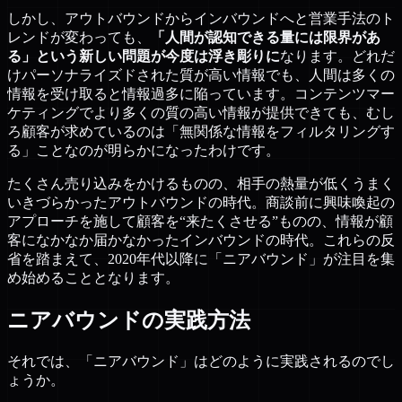
しかし、アウトバウンドからインバウンドへと営業手法のト
レンドが変わっても、
「人間が認知できる量には限界があ
る」という新しい問題が今度は浮き彫りに
なります。どれだ
けパーソナライズドされた質が高い情報でも、人間は多くの
情報を受け取ると情報過多に陥っています。コンテンツマー
ケティングでより多くの質の高い情報が提供できても、むし
ろ顧客が求めているのは「無関係な情報をフィルタリングす
る」ことなのが明らかになったわけです。
たくさん売り込みをかけるものの、相手の熱量が低くうまく
いきづらかったアウトバウンドの時代。商談前に興味喚起の
アプローチを施して顧客を“来たくさせる”ものの、情報が顧
客になかなか届かなかったインバウンドの時代。これらの反
省を踏まえて、2020年代以降に「ニアバウンド」が注目を集
め始めることとなります。
ニアバウンドの実践方法
それでは、「ニアバウンド」はどのように実践されるのでし
ょうか。