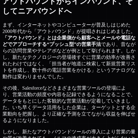
アウトバウンドからインバウンド、そ
してニアバウンドへ
まず、インターネットやコンピューターが普及しはじめた
2000年代から「アウトバウンド」が提唱されはじめました。
「アウトバウンド」とは企業側から顧客へとメールや電話な
どでアプローチする“プッシュ型”の営業手法
であり、昔なが
らの訪問営業やテレアポなどが例として挙げられます。しか
し、新たなテクノロジーの登場後すぐに営業の効率が改善さ
れたわけではなく、「担当者が地道に検索して新規営業リス
トを作成し、数十件の電話営業をかける」というアナログな
動作は変わりませんでした。
その後、Salesforceなどさまざまな営業ツールの登場によ
り、営業活動の頻度や内容を記録できるようになることで、
データをもとにした客観的な営業活動が定着していきまし
た。いち早くデータ活用をした企業は、ターゲットとする企
業動向を把握し、より正確な予測を立てながら収益を伸ばせ
るようになりました。
しかし、新たなアウトバウンドツールの導入により営業の量