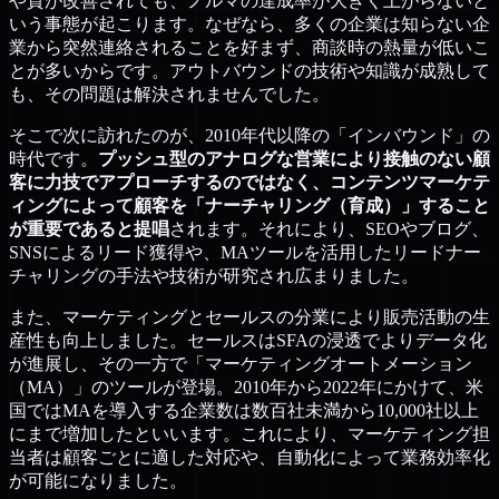
や質が改善されても、ノルマの達成率が大きく上がらないと
いう事態が起こります。なぜなら、多くの企業は知らない企
業から突然連絡されることを好まず、商談時の熱量が低いこ
とが多いからです。アウトバウンドの技術や知識が成熟して
も、その問題は解決されませんでした。
そこで次に訪れたのが、2010年代以降の「インバウンド」の
時代です。
プッシュ型のアナログな営業により接触のない顧
客に力技でアプローチするのではなく、コンテンツマーケテ
ィングによって顧客を「ナーチャリング（育成）」すること
が重要であると提唱
されます。それにより、SEOやブログ、
SNSによるリード獲得や、MAツールを活用したリードナー
チャリングの手法や技術が研究され広まりました。
また、マーケティングとセールスの分業により販売活動の生
産性も向上しました。セールスはSFAの浸透でよりデータ化
が進展し、その一方で「マーケティングオートメーション
（MA）」のツールが登場。2010年から2022年にかけて、米
国ではMAを導入する企業数は数百社未満から10,000社以上
にまで増加したといいます。これにより、マーケティング担
当者は顧客ごとに適した対応や、自動化によって業務効率化
が可能になりました。