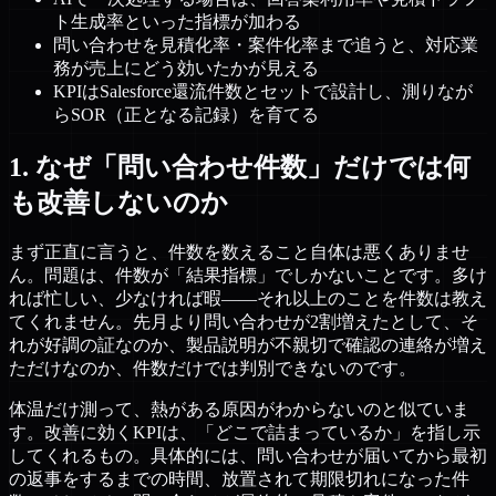
ト生成率といった指標が加わる
問い合わせを見積化率・案件化率まで追うと、対応業
務が売上にどう効いたかが見える
KPIはSalesforce還流件数とセットで設計し、測りなが
らSOR（正となる記録）を育てる
1. なぜ「問い合わせ件数」だけでは何
も改善しないのか
まず正直に言うと、件数を数えること自体は悪くありませ
ん。問題は、件数が「結果指標」でしかないことです。多け
れば忙しい、少なければ暇——それ以上のことを件数は教え
てくれません。先月より問い合わせが2割増えたとして、そ
れが好調の証なのか、製品説明が不親切で確認の連絡が増え
ただけなのか、件数だけでは判別できないのです。
体温だけ測って、熱がある原因がわからないのと似ていま
す。改善に効くKPIは、「どこで詰まっているか」を指し示
してくれるもの。具体的には、問い合わせが届いてから最初
の返事をするまでの時間、放置されて期限切れになった件