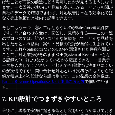
げたことが商談の前進にどう寄与したかが見えるようになり
ます。一次回答が速いほど見積化率が上がる、という相関が
自社のデータで確認できれば、対応改善は単なる効率化では
なく売上施策だと社内で説明できます。
そしてもう一つ、忘れてはならないのがSalesforce還流件数
です。問い合わせを受け、回答し、見積を作る——この一連
のプロセスでは、誰がいつどんな依頼をして、どんな見積を
出したかという活動・案件・見積の記録が自然に生まれてい
ます。これをSalesforceなどのCRMへ還流させた件数を測る
ことで、対応業務がそのままSOR(System of Record＝正とな
る記録)づくりにつながっているかを確認できる。「営業デ
ータを入力してください」と頼んでも現場では溜まりにくい
のが実情ですが、問い合わせ対応という実務そのものから記
録が積み上がる設計なら話は別です。この発想の全体像は、
Partner Revenue Operationsという運用の考え方
で描いていま
す。
7. KPI設計でつまずきやすいところ
最後に、現場で実際に起きる落とし穴をいくつか挙げておき