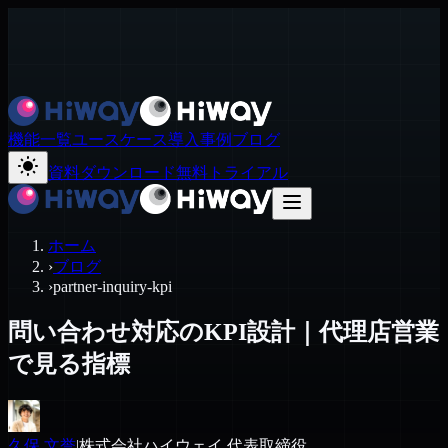
機能一覧
ユースケース
導入事例
ブログ
資料ダウンロード
無料トライアル
ホーム
›
ブログ
›
partner-inquiry-kpi
問い合わせ対応のKPI設計｜代理店営業
で見る指標
久保 文誉
|
株式会社ハイウェイ 代表取締役