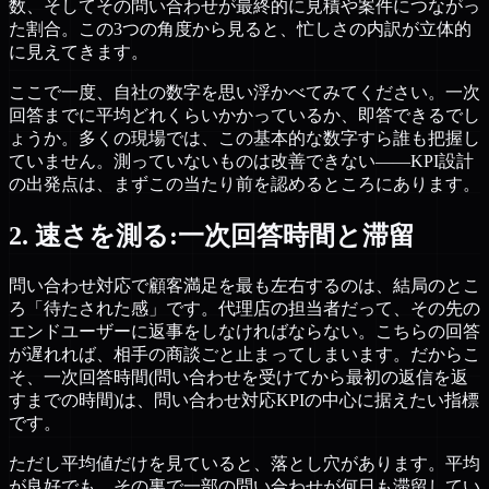
数、そしてその問い合わせが最終的に見積や案件につながっ
た割合。この3つの角度から見ると、忙しさの内訳が立体的
に見えてきます。
ここで一度、自社の数字を思い浮かべてみてください。一次
回答までに平均どれくらいかかっているか、即答できるでし
ょうか。多くの現場では、この基本的な数字すら誰も把握し
ていません。測っていないものは改善できない——KPI設計
の出発点は、まずこの当たり前を認めるところにあります。
2. 速さを測る:一次回答時間と滞留
問い合わせ対応で顧客満足を最も左右するのは、結局のとこ
ろ「待たされた感」です。代理店の担当者だって、その先の
エンドユーザーに返事をしなければならない。こちらの回答
が遅れれば、相手の商談ごと止まってしまいます。だからこ
そ、一次回答時間(問い合わせを受けてから最初の返信を返
すまでの時間)は、問い合わせ対応KPIの中心に据えたい指標
です。
ただし平均値だけを見ていると、落とし穴があります。平均
が良好でも、その裏で一部の問い合わせが何日も滞留してい