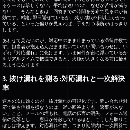
るケースは珍しくない。平均は速いのに、なぜか苦情が減ら
ない——そんなときは、回答までの時間を分布で見るのが有
効です。8割は即日返せているが、残り2割が3日以上かかっ
ている、といった偏りが見えれば、手を打つ場所がはっきり
します。
あわせて見たいのが、対応中のまま止まっている滞留件数で
す。担当者が抱え込んだまま動いていない問い合わせは、い
ずれ「対応漏れ」に化けます。いま何件が宙に浮いているか
をリアルタイムで把握できると、火種が大きくなる前に拾え
るようになります。
3. 抜け漏れを測る:対応漏れと一次解決
率
速さの次に効くのが、抜け漏れの可視化です。問い合わせ対
応で最も信頼を損なうのは、遅い回答よりも「返事が来な
い」こと。メールの埋もれ、電話の伝言の消失、フォーム送
信の見落とし——窓口が分散しているほど、こうした取りこ
ぼしは増えます。対応漏れ件数、つまり期限内に一次回答で