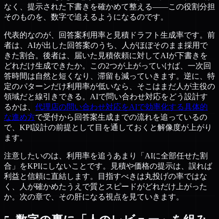
なく、提示された下書きを確かめて整える——この役割分担
そのものを、数字で追えるようになるのです。
代表的なのが、回答案利用率と見積ドラフト生成率です。前
者は、AIが出した回答案のうち、人がほぼそのまま採用で
きた割合。後者は、届いた見積依頼に対してAIが下書きを
どれだけ生成できたか。この2つが上がっていけば、一次回
答時間は自然と短くなり、滞留も減っていきます。逆に、特
定のパターンだけ利用率が低いなら、そこはまだ人が主役の
領域だと線引きできる。AIで問い合わせ対応をどう設計す
るかは、
代理店の問い合わせ対応をAIで効率化する具体的
な進め方
で受付から回答案生成までの流れを追っているの
で、KPI設計の前提として目を通しておくと解像度が上がり
ます。
注意したいのは、利用率を追うあまり「AIに全部任せた割
合」をKPIにしないことです。見積や価格の提示は、誤れば
利益と信頼に直結します。目指すべきは丸投げの率ではな
く、人が確かめたうえで質とスピードがどれだけ上がった
か。次の章で、その肝になる視点を見ていきます。