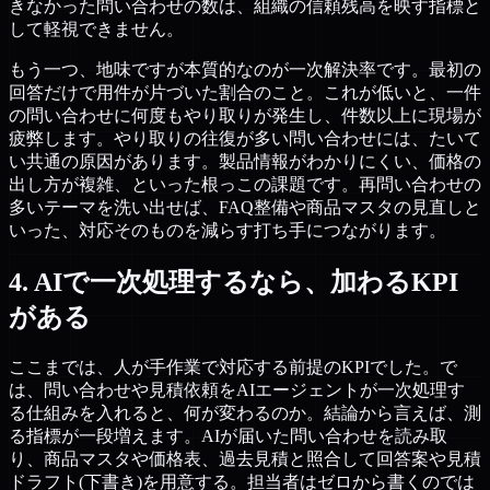
きなかった問い合わせの数は、組織の信頼残高を映す指標と
して軽視できません。
もう一つ、地味ですが本質的なのが一次解決率です。最初の
回答だけで用件が片づいた割合のこと。これが低いと、一件
の問い合わせに何度もやり取りが発生し、件数以上に現場が
疲弊します。やり取りの往復が多い問い合わせには、たいて
い共通の原因があります。製品情報がわかりにくい、価格の
出し方が複雑、といった根っこの課題です。再問い合わせの
多いテーマを洗い出せば、FAQ整備や商品マスタの見直しと
いった、対応そのものを減らす打ち手につながります。
4. AIで一次処理するなら、加わるKPI
がある
ここまでは、人が手作業で対応する前提のKPIでした。で
は、問い合わせや見積依頼をAIエージェントが一次処理す
る仕組みを入れると、何が変わるのか。結論から言えば、測
る指標が一段増えます。AIが届いた問い合わせを読み取
り、商品マスタや価格表、過去見積と照合して回答案や見積
ドラフト(下書き)を用意する。担当者はゼロから書くのでは