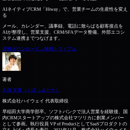
AIネイティブCRM「Hiway」で、営業チームの生産性を変え
る
メール、カレンダー、議事録、電話に散らばる顧客接点を
AIが整理し、営業支援、CRM/SFAデータ整備、外部エコシ
ステム連携までつなげます。
資料ダウンロード
→
無料トライアル
著者
久保 文誉（くぼ ふみたか）
株式会社ハイウェイ 代表取締役
早稲田大学商学部卒。ソフトバンクで法人営業を経験後、国
内CRMスタートアップの株式会社マツリカに創業メンバー
として参画。執行役員 VP of ProductとしてSaaSプロダクトの
立ち上げ・成長を牽引。2021年11月、株式会社ハイウェイを