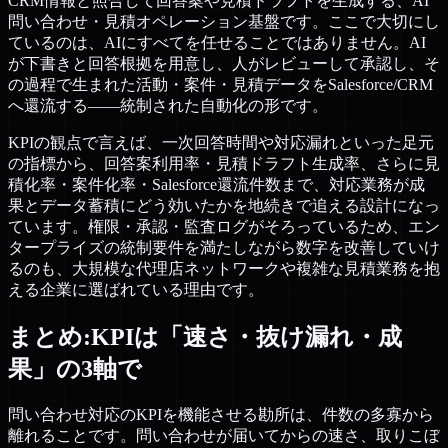
CRM情報と照合して回答案や見積ドラフトを生成する、AI
問い合わせ・見積オペレーション基盤です。ここで大切にし
ているのは、AIにすべてを任せることではありません。AI
が下書きと回答根拠を用意し、人がレビューして承認し、そ
の過程で生まれた活動・案件・見積データをSalesforce/CRM
へ還流する——統制された自動化の形です。
KPIの観点で言えば、一次回答時間や対応漏れといった足元
の指標から、回答案利用率・見積ドラフト生成率、さらに見
積化率・案件化率・Salesforce還流件数まで、対応業務が成
果とデータ蓄積にどう効いたかを地続きで追える設計になっ
ています。権限・承認・監査ログがそろっているため、エン
タープライズの統制要件を満たしながら数字を改善していけ
るのも、大規模な代理店ネットワークや複雑な見積業務を抱
える企業に選ばれている理由です。
まとめ:KPIは「速さ・抜け漏れ・成
果」の3軸で
問い合わせ対応のKPIを機能させる勘所は、件数の多寡から
離れることです。問い合わせが届いてからの速さ、取りこぼ