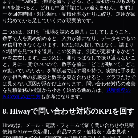
ます。一つめは、指標を盛りすぎること。最初から10も20も
KPIを並べると、どれも中途半端にしか追えません。まずは
一次回答時間・対応漏れ・見積化率あたりに絞り、運用が回
り始めてから足していくのが現実的です。
二つめは、KPIを「現場を詰める道具」にしてしまうこと。
数字で人を責め始めると、入力が雑になり、データそのもの
が信用できなくなります。KPIは犯人探しではなく、詰まり
の場所を見つける道具。この姿勢は、測定が定着するかどう
かを左右します。三つめは、測りっぱなしで振り返らないこ
と。月に一度でいいので、数字を前に「どこが動いて、どこ
が動いていないか」を関係者で話す場を持つ。実際に手を動
かす担当者の肌感覚と数字を突き合わせると、グラフだけで
は見えない原因が浮かび上がります。問い合わせ対応の改善
を見積業務の検証から小さく始める進め方は、
見積業務の
PoCの組み立て方
も参考になります。
8. Hiwayで問い合わせ対応のKPIを回す
Hiwayは、メール・電話・フォームで届く問い合わせや見積
依頼をAIが一次処理し、商品マスタ・価格表・過去見積・