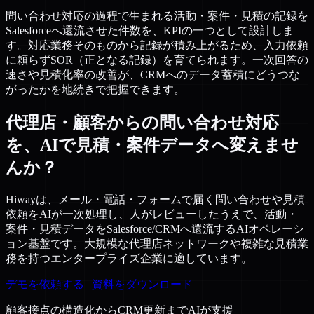
問い合わせ対応の過程で生まれる活動・案件・見積の記録を
Salesforceへ還流させた件数を、KPIの一つとして設計しま
す。対応業務そのものから記録が積み上がるため、入力依頼
に頼らずSOR（正となる記録）を育てられます。一次回答の
速さや見積化率の改善が、CRMへのデータ蓄積にどうつな
がったかを地続きで把握できます。
代理店・顧客からの問い合わせ対応
を、AIで見積・案件データへ変えませ
んか？
Hiwayは、メール・電話・フォームで届く問い合わせや見積
依頼をAIが一次処理し、人がレビューしたうえで、活動・
案件・見積データをSalesforce/CRMへ還流するAIオペレーシ
ョン基盤です。大規模な代理店ネットワークや複雑な見積業
務を持つエンタープライズ企業に適しています。
デモを依頼する
|
資料をダウンロード
顧客接点の構造化からCRM更新までAIが支援