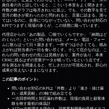
責任者の方と話していると、こういう本音をよく聞きます。
件数の棒グラフは毎月きれいに並ぶ。でも、その数字を見て
翌月の動きが変わったかと問われると、言葉に詰まる。測っ
てはいるのに、改善につながっていない。問い合わせ対応の
KPIでつまずく現場の多くが、この状態に陥っています。
代理店からの「あの製品、◯個でいくらですか」「納期はど
のくらい?」といった問い合わせは、メール・電話・フォー
ムに散らばって日々届きます。一件ずつは小さくても、積み
上がれば担当者の一日を食い尽くす。そして厄介なのは、こ
れらの問い合わせの先には見積があり、案件があり、本来
CRMに残るはずの営業データが眠っているという点です。
何を測るかを間違えると、忙しさだけが可視化され、肝心の
成果が見えないままになります。
この記事のポイント:
問い合わせ対応のKPIは「件数」より「速さ・抜け漏
れ・成果貢献」の3軸で組み立てる
一次回答時間と対応漏れ件数は、現場の負荷と顧客体
験を映す最初の体温計
AIで一次処理する場合は、回答案利用率や見積ドラフ