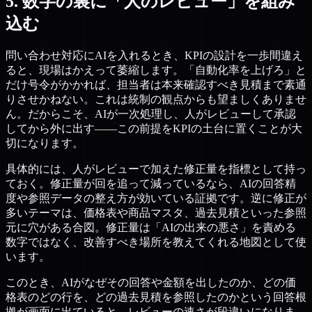
5. 数字の裏に「人のレビュー」を組み
込む
問い合わせ対応にAIを入れるとき、KPIの設計を一歩間違え
ると、現場はかえって萎縮します。「自動化率を上げろ」と
だけ号令がかかれば、担当者は本来確認すべき見積まで素通
りさせかねない。これは統制の観点からも望ましくありませ
ん。だからこそ、AIが一次処理し、人がレビューして承認
してから外に出す——この前提をKPIの土台に置くことが大
切になります。
具体的には、人がレビューで加えた修正量を指標として持っ
ておく。修正量が回を追って減っているなら、AIの回答精
度や参照データの整え方が効いている証拠です。逆に修正が
多いテーマは、価格表や商品マスタ、過去見積といった参照
元に穴がある合図。修正量は「AIの出来の悪さ」を責める
数字ではなく、改善すべき場所を教えてくれる地図として使
います。
このとき、AIがなぜその回答や金額を出したのか、どの価
格表のどの行を、どの過去見積を参照したのかという回答根
拠が画面に出ていると、レビューの速さが段違いになりま