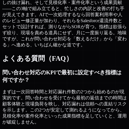
しの抜け漏れ、そして見積化率・案件化率という成果貢献
——この3軸で組み立てると、忙しさの内訳と改善の打ち手
が見えてきます。AIで一次処理するなら回答案利用率や人
のレビュー修正量が加わり、それらをSalesforce還流件数と
セットで設計すれば、測りながらSORが育つ。指標は欲張ら
ず絞り、現場を責める道具にせず、月に一度振り返る。地味
ですが、これが問い合わせ対応を「数えるだけ」から「変わ
る」へ進める、いちばん確かな道です。
よくある質問（FAQ）
問い合わせ対応のKPIで最初に設定すべき指標は
何ですか？
まずは一次回答時間と対応漏れ件数の2つから始めるのが現
実的です。問い合わせを受けてから最初の返信までの時間は
顧客体験と現場負荷を映し、対応漏れは信頼への直結リスク
を示します。この2つが安定して測れるようになってから、
見積化率や案件化率といった成果指標を足していくと、運用
が破綻しません。