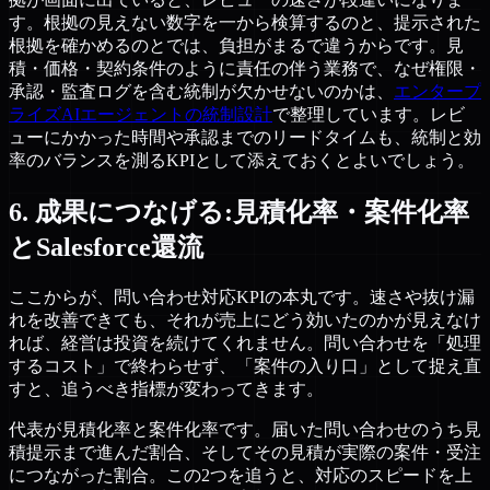
す。根拠の見えない数字を一から検算するのと、提示された
根拠を確かめるのとでは、負担がまるで違うからです。見
積・価格・契約条件のように責任の伴う業務で、なぜ権限・
承認・監査ログを含む統制が欠かせないのかは、
エンタープ
ライズAIエージェントの統制設計
で整理しています。レビ
ューにかかった時間や承認までのリードタイムも、統制と効
率のバランスを測るKPIとして添えておくとよいでしょう。
6. 成果につなげる:見積化率・案件化率
とSalesforce還流
ここからが、問い合わせ対応KPIの本丸です。速さや抜け漏
れを改善できても、それが売上にどう効いたのかが見えなけ
れば、経営は投資を続けてくれません。問い合わせを「処理
するコスト」で終わらせず、「案件の入り口」として捉え直
すと、追うべき指標が変わってきます。
代表が見積化率と案件化率です。届いた問い合わせのうち見
積提示まで進んだ割合、そしてその見積が実際の案件・受注
につながった割合。この2つを追うと、対応のスピードを上