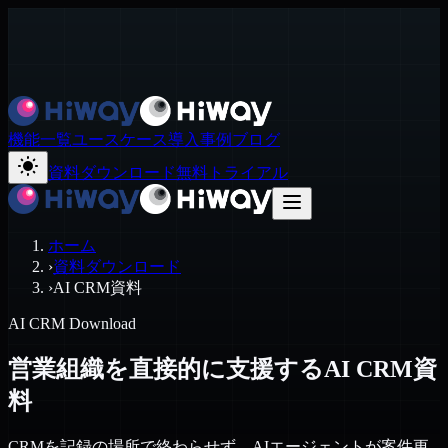
機能一覧
ユースケース
導入事例
ブログ
資料ダウンロード
無料トライアル
ホーム
›
資料ダウンロード
›
AI CRM資料
AI CRM Download
営業組織を直接的に支援するAI CRM資
料
CRMを記録の場所で終わらせず、AIエージェントが案件更