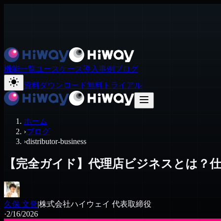
機能一覧
ユースケース
導入事例
ブログ
資料ダウンロード
無料トライアル
ホーム
›
ブログ
›
distributor-business
【完全ガイド】代理店ビジネスとは？
久保 文誉
|
株式会社ハイウェイ 代表取締役
·
2/16/2026