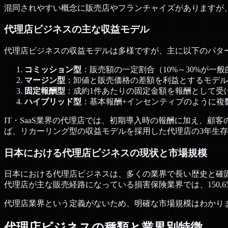
混同されやすい概念に販売店やフランチャイズがありますが
代理店ビジネスの主な収益モデル
代理店ビジネスの収益モデルは多様ですが、主に以下のパタ
コミッション型
：販売額の一定割合（10%～30%が一
マージン型
：卸値と販売価格の差額を利益とするモデル
固定報酬型
：成約1件あたりの固定金額を報酬として受
ハイブリッド型
：基本報酬+インセンティブのように複
IT・SaaS業界の代理店では、初期導入時の報酬に加え、顧客
ば、リカーリング型の収益モデルを採用した代理店の3年生存
日本における代理店ビジネスの現状と市場規模
日本における代理店ビジネスは、多くの業界で長い歴史と確
代理店が主な販売経路になっている損害保険業界では、150,6
代理店業界という定義がないため、明確な市場規模はわかり
代理店ビジネスの種類と業界別特徴