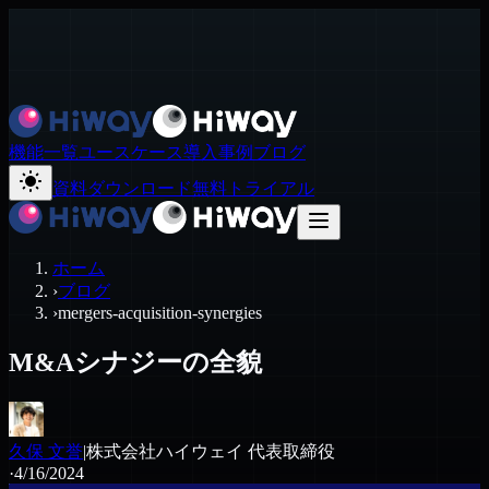
機能一覧
ユースケース
導入事例
ブログ
資料ダウンロード
無料トライアル
ホーム
›
ブログ
›
mergers-acquisition-synergies
M&Aシナジーの全貌
久保 文誉
|
株式会社ハイウェイ 代表取締役
·
4/16/2024