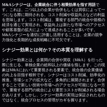
M&Aシナジーは、企業統合に伴う相乗効果を指す用語
で
す。これは、二つ以上の企業が合併もしくは買収によって一
つになる際に期待される、コスト削減や収益向上などの利益
を意味します。コスト削減は、重複する部門の統合や規模の
経済を通じて実現され、収益向上は新たな市場へのアクセス
や顧客基盤の拡大によって達成されることが多いです。
M&Aシナジーを適切に評価し活用することは、企業の競争
力強化と長期的な成長戦略に不可欠です。
シナジー効果とは何か？その本質を理解する
シナジー効果とは、企業間の合併や買収（M&A）を行った
際に生じる、単独企業の総和以上の価値を指します。この現
象はM&Aにおいて重要視される要素で、統合後の企業価値
の向上を目指す根幹です。シナジーはコスト削減、効率化の
推進、市場シェアの拡大など、多角的に展開されます。合併
することで新しい技術や市場へのアクセスが可能になる一方
で、重複する部門の統合により運営コストが削減される場合
があります。しかし、シナジー効果の実現は保証されたもの
ではなく、統合プロセスの管理がカギを握ります。