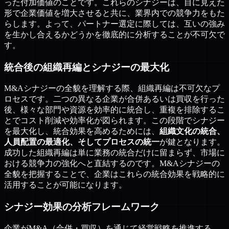
った付加価値のことです。これらのシナジーは、目に見えた
形で企業価値を増大させると共に、業界内での競争力をもた
らします。よって、パートナー選定に際しては、互いの強み
を生かし合えるかどうかを徹底的に分析することが不可欠で
す。
統合後の組織再編とシナジーの最大化
M&Aシナジーの全貌を理解する際、組織再編は不可欠なプ
ロセスです。二つの異なる企業が合併あるいは買収を行った
後、様々な部門や資源を効率的に統合し、重複を排除するこ
とでコスト削減や効率化が図られます。この段階でシナジー
を最大化し、統合効果を高めるためには、
組織文化の統合、
人員配置の最適化、そしてプロセスの統一
が鍵となります。
成功した組織再編は単に業務の統合だけに留まらず、市場に
おける競争力の強化へと直結するのです。M&Aシナジーの
全貌を把握することで、企業はこれらの統合効果を戦略的に
活用することが可能になります。
シナジー効果の分析フレームワーク
企業がM&A（合併・買収）を通じて経営戦略を推進する