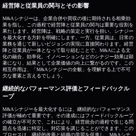
経営陣と従業員の関与とその影響
M&Aシナジーは、企業合併や買収の後に期待される相乗効
果を指し、この過程で経営陣と従業員の関与は重要な役割を
果たします。経営陣は、戦略の策定と実行を担い、シナジー
を最大化する方針を明確にします。一方、従業員は、日常の
業務を通じて新しいビジョンの実現に直接関わります。経営
陣と従業員が一体となって取り組むことで、M&Aによる文
化の融合、効率化、イノベーションなどのシナジー効果は顕
著になり、結果として企業価値の向上に繋がるのです。この
相互作用は、「M&Aシナジーの全貌」を理解する上で不可
欠な要素と言えるでしょう。
継続的なパフォーマンス評価とフィードバックル
ープ
M&Aシナジーを最大化するには、継続的なパフォーマンス
評価が極めて重要です。その達成にはフィードバックループ
の確立が不可欠で、これにより、経営統合の過程で生じる問
題点を迅速に特定し、対応策を講じることができます。この
プロセスは、継続的改善と組織の学習を促進し、M&Aシナ