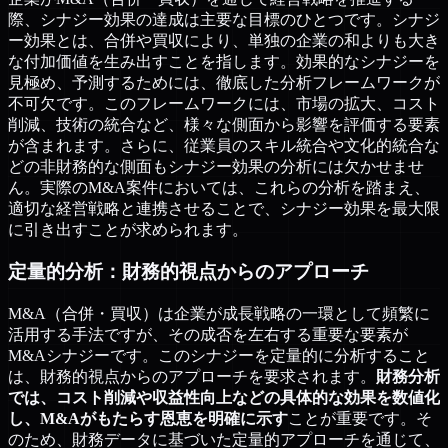
際、シナジー効果の達成は主要な目標のひとつです。シナジ
ー効果とは、合併や買収により、単独の企業の和よりも大き
な付加価値を生み出すことを指します。効果的なシナジーを
見極め、予測するためには、徹底した分析フレームワークが
不可欠です。このフレームワークには、市場の拡大、コスト
削減、技術の統合など、様々な側面から影響を評価する要素
が含まれます。さらに、従業員のスキル統合や文化的統合な
どの非財務的な側面もシナジー効果の分析には欠かせませ
ん。実際のM&A案件においては、これらの分析を踏まえ、
適切な経営戦略と連携させることで、シナジー効果を最大限
に引き出すことが求められます。
定量的分析：財務的視点からのアプローチ
M&A（合併・買収）は企業が成長戦略の一環として頻繁に
活用する手法ですが、その成否を左右する重要な要素が
M&Aシナジーです。このシナジーを定量的に分析すること
は、財務的視点からのアプローチを要求されます。
財務分析
では、コスト削減や収益性向上などの具体的な効果を数値化
し、M&Aがもたらす恩恵を明確に示す
ことが重要です。そ
のため、財務データに基づいた定量的アプローチを通じて、