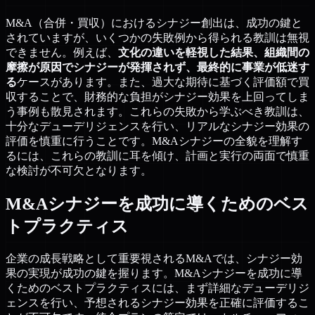
M&A（合併・買収）におけるシナジー創出は、成功の鍵と
されていますが、いくつかの失敗例から得られる教訓は無視
できません。例えば、
文化の違いを軽視した結果、組織間の
摩擦が原因でシナジーが発揮されず、最終的に事業が低迷す
る
ケースがあります。また、過大な期待に基づく評価額で買
収することで、財務的な負担がシナジー効果を上回ってしま
う事例も散見されます。これらの失敗から学ぶべき教訓は、
十分なデューデリジェンスを行い、リアルなシナジー効果の
評価を慎重に行うことです。M&Aシナジーの全貌を理解す
るには、これらの教訓に耳を傾け、計画と実行の両面で慎重
な検討が不可欠となります。
M&Aシナジーを成功に導くためのベス
トプラクティス
企業の成長戦略として重要視されるM&Aでは、シナジー効
果の実現が成功の鍵を握ります。M&Aシナジーを成功に導
くためのベストプラクティスには、まず詳細なデューデリジ
ェンスを行い、予想されるシナジー効果を正確に評価するこ