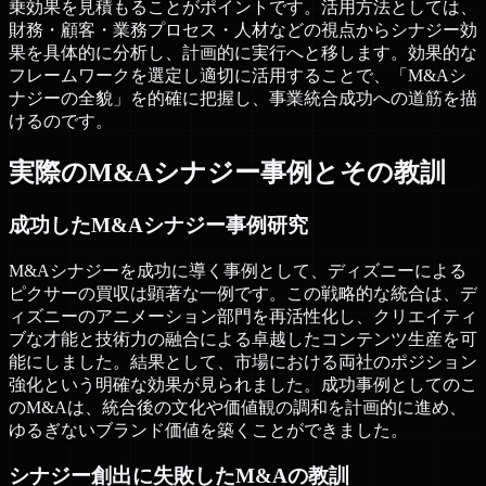
乗効果を見積もることがポイントです。活用方法としては、
財務・顧客・業務プロセス・人材などの視点からシナジー効
果を具体的に分析し、計画的に実行へと移します。効果的な
フレームワークを選定し適切に活用することで、「M&Aシ
ナジーの全貌」を的確に把握し、事業統合成功への道筋を描
けるのです。
実際のM&Aシナジー事例とその教訓
成功したM&Aシナジー事例研究
M&Aシナジーを成功に導く事例として、ディズニーによる
ピクサーの買収は顕著な一例です。この戦略的な統合は、デ
ィズニーのアニメーション部門を再活性化し、クリエイティ
ブな才能と技術力の融合による卓越したコンテンツ生産を可
能にしました。結果として、市場における両社のポジション
強化という明確な効果が見られました。成功事例としてのこ
のM&Aは、統合後の文化や価値観の調和を計画的に進め、
ゆるぎないブランド価値を築くことができました。
シナジー創出に失敗したM&Aの教訓