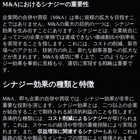
M&Aにおけるシナジーの重要性
企業間の合併や買収（M&A）は単に規模の拡大を目指すこ
とではありません。M&Aの最大の目的の一つは、シナジー
効果を生み出すことにあります。シナジーとは、企業統合に
よって2つの企業が単独では達成できない価値創出や効率化
を実現することを指します。これには、コストの削減、新市
場へのアクセス、技術力の向上、新たな顧客基盤への拡大な
どが含まれます。M&Aを成功に導く上で、このようなシナ
ジー効果を事前に見積もり、適切に実現する戦略は重要で
す。
シナジー効果の種類と特徴
M&A、即ち企業の合併や買収では、シナジー効果が非常に
重要な役割を演じます。シナジー効果とは、二つ以上の企業
が結合することで期待される経済的利益のことを指します。
具体的な種類には、
コスト削減によるシナジー
が挙げられま
す。これは、スケールの経済や管理の重複排除により実現さ
れます。また、
収益増加に関連するシナジー
もあり、これは
販路の拡大や製品ラインナップの増加により発揮されます。