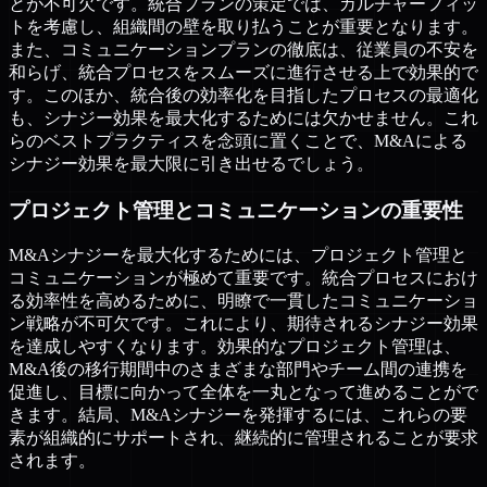
とが不可欠です。統合プランの策定では、カルチャーフィッ
トを考慮し、組織間の壁を取り払うことが重要となります。
また、コミュニケーションプランの徹底は、従業員の不安を
和らげ、統合プロセスをスムーズに進行させる上で効果的で
す。このほか、統合後の効率化を目指したプロセスの最適化
も、シナジー効果を最大化するためには欠かせません。これ
らのベストプラクティスを念頭に置くことで、M&Aによる
シナジー効果を最大限に引き出せるでしょう。
プロジェクト管理とコミュニケーションの重要性
M&Aシナジーを最大化するためには、プロジェクト管理と
コミュニケーションが極めて重要です。統合プロセスにおけ
る効率性を高めるために、明瞭で一貫したコミュニケーショ
ン戦略が不可欠です。これにより、期待されるシナジー効果
を達成しやすくなります。効果的なプロジェクト管理は、
M&A後の移行期間中のさまざまな部門やチーム間の連携を
促進し、目標に向かって全体を一丸となって進めることがで
きます。結局、M&Aシナジーを発揮するには、これらの要
素が組織的にサポートされ、継続的に管理されることが要求
されます。