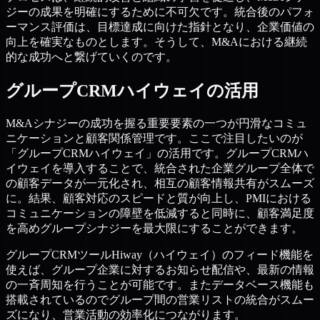
ジーの成果を明確にするために不可欠です。統合後のパフォ
ーマンス評価は、目標達成に向けた指針となり、企業価値の
向上を確実なものとします。そうして、M&Aにおける継続
的な成功へと繋げていくのです。
グループCRMハイウェイの活用
M&Aシナジーの成功を握る重要要素の一つが円滑なコミュ
ニケーションと顧客関係管理です。ここで注目したいのが
「グループCRMハイウェイ」の活用です。グループCRMハ
イウェイを導入することで、統合された企業グループ全体で
の顧客データが一元化され、相互の顧客情報共有がスムーズ
に。結果、顧客対応のスピードと質が向上し、PMIにおける
コミュニケーションの障壁を低減すると同時に、顧客満足度
を高めグループシナジーを最大限にすることができます。
グループCRMツールHiway（ハイウェイ）のフィード機能を
使えば、グループ企業に対するお知らせ配信や、最新の情報
の一斉周知を行うことが可能です。またデータベース機能も
搭載されているのでグループ間の営業リストの統合がスムー
ズになり、営業活動の効率化につながります。