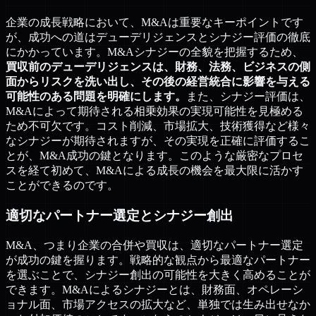
企業の成長戦略において、M&Aは重要なキーポイントです
が、成功への道はデューデリジェンスとシナジー評価の徹底
にかかっています。M&Aシナジーの全貌を把握するため、
買収前のデューデリジェンスは、財務、法務、ビジネスの側
面からリスクを洗い出し、その後の経営統合に影響を与える
可能性のある問題を明確にします。
また、シナジー評価は、
M&Aによって期待される相乗効果の実現可能性を見極める
ため不可欠です。コスト削減、市場拡大、技術獲得など様々
なシナジーが期待されますが、その実現を正確に評価するこ
とが、M&A成功の鍵となります。このような厳密なプロセ
スを経て初めて、M&Aによる成長の機会を最大限に活かす
ことができるのです。
適切なパートナー選定とシナジー創出
M&A、つまり企業の合併や買収は、適切なパートナー選定
が成功の鍵を握ります。戦略的な観点から最適なパートナー
を選ぶことで、シナジー創出の可能性を大きく高めることが
できます。M&Aによるシナジーとは、財務面、オペレーシ
ョナル面、市場アクセスの拡大など、単独では生み出せなか