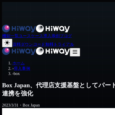
機能一覧
ユースケース
導入事例
ブログ
資料ダウンロード
無料トライアル
ホーム
›
導入事例
›
box
Box Japan、代理店支援基盤として
連携を強化
2023/3/31
・
Box Japan