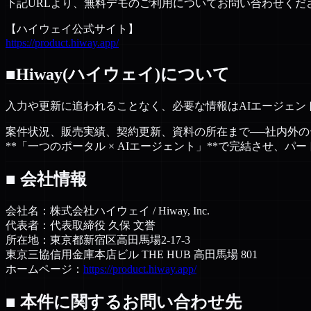
下記URLより、無料デモのご利用についてお問い合わせくだ
【ハイウェイ公式サイト】
https://product.hiway.app/
■Hiway(ハイウェイ)について
入力や更新に追われることなく、必要な情報はAIエージェン
案件状況、販売実績、契約更新、資料の所在まで──社内外
**「一つのポータル × AIエージェント」**で完結させ、
■ 会社情報
会社名：株式会社ハイウェイ / Hiway, Inc.
代表者：代表取締役 久保 文誉
所在地：東京都新宿区高田馬場2-17-3
東京三協信用金庫本店ビル THE HUB 高田馬場 801
ホームページ：
https://product.hiway.app/
■ 本件に関するお問い合わせ先